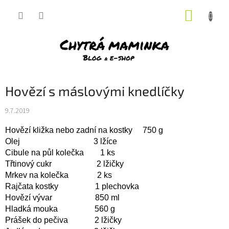
Přejít
NÁKUP
na
obsah
KOŠÍK
Hovězí s máslovými knedlíčky
9.7.2019
Hovězí kližka nebo zadní na kostky 750 g
Olej 3 lžíce
Cibule na půl kolečka 1 ks
Třtinový cukr 2 lžičky
Mrkev na kolečka 2 ks
Rajčata kostky 1 plechovka
Hovězí vývar 850 ml
Hladká mouka 560 g
Prášek do pečiva 2 lžičky