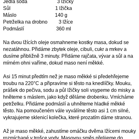
Jedlá soda 3 lžičky
Sůl 1 lžička
Máslo 140 g
Petrželka na drobno 3 lžíce
Podmáslí 360 ml
Na dvou lžících oleje osmahneme kostky masa, dokud se
nezatáhnou. Přidáme zbytek oleje, cibuli, cukr a mrkev a
dusíme přibližně 3 minuty. Přidáme rajčata, vývar a sůl a na
mírném ohni vaříme, dokud maso není měkké.
Asi 15 minut předtím než je maso měkké si předehřejeme
troubu na 220°C a připravíme si těsto na knedlíčky. Mouku,
prášek do pečiva, sodu a půl lžičky soli vsypeme do misky a
hněteme s máslem, jako když děláme drobenku. Vmícháme
petrželku. Přidáme podmáslí a uhněteme hladké měkké
těsto. Na pomoučeném vále vyválíme těsto asi 1 cm silné,
vykrajujeme sklenicí kolečka, které prozatím dáme stranou.
Až je maso měkké, zahustíme omáčku dvěma lžícemi mouky
rozmíchané v trošce vody. Masovou směs přelijeme do