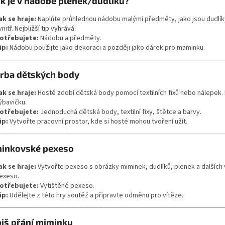
lik je v nádobě plenek/dudlíků?
ak se hraje:
Naplňte průhlednou nádobu malými předměty, jako jsou dudlíky,
vnitř. Nejbližší tip vyhrává.
otřebujete:
Nádobu a předměty.
ip:
Nádobu použijte jako dekoraci a později jako dárek pro maminku.
orba dětských body
ak se hraje:
Hosté zdobí dětská body pomocí textilních fixů nebo nálepek. N
ýbavičku.
otřebujete:
Jednoduchá dětská body, textilní fixy, štětce a barvy.
ip:
Vytvořte pracovní prostor, kde si hosté mohou tvoření užít.
minkovské pexeso
ak se hraje:
Vytvořte pexeso s obrázky miminek, dudlíků, plenek a dalších 
exeso.
otřebujete:
Vytištěné pexeso.
ip:
Udělejte z této hry soutěž a připravte odměnu pro vítěze.
piš přání miminku