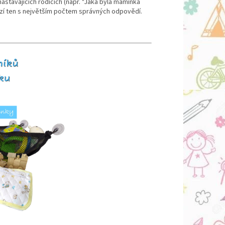
stávajících rodičích (např. "Jaká byla maminka
tězí ten s největším počtem správných odpovědí.