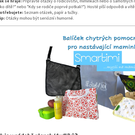
ak se hraje:
Připravte otázky o rodičovství, miminkách nebo o samotných na
ako dítě?" nebo "Kdy se rodiče poprvé potkali?"). Hosté píší odpovědi a ví
otřebujete:
Seznam otázek, papír a tužky.
ip:
Otázky mohou být seriózní i humorné.