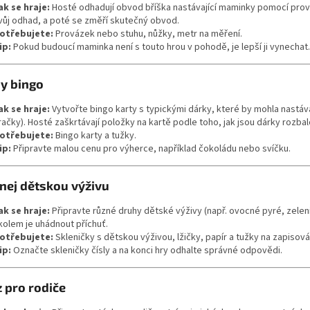
ak se hraje:
Hosté odhadují obvod bříška nastávající maminky pomocí prov
vůj odhad, a poté se změří skutečný obvod.
otřebujete:
Provázek nebo stuhu, nůžky, metr na měření.
ip:
Pokud budoucí maminka není s touto hrou v pohodě, je lepší ji vynechat.
by bingo
ak se hraje:
Vytvořte bingo karty s typickými dárky, které by mohla nastáva
račky). Hosté zaškrtávají položky na kartě podle toho, jak jsou dárky rozba
otřebujete:
Bingo karty a tužky.
ip:
Připravte malou cenu pro výherce, například čokoládu nebo svíčku.
znej dětskou výživu
ak se hraje:
Připravte různé druhy dětské výživy (např. ovocné pyré, zelen
kolem je uhádnout příchuť.
otřebujete:
Skleničky s dětskou výživou, lžičky, papír a tužky na zapisov
ip:
Označte skleničky čísly a na konci hry odhalte správné odpovědi.
z pro rodiče