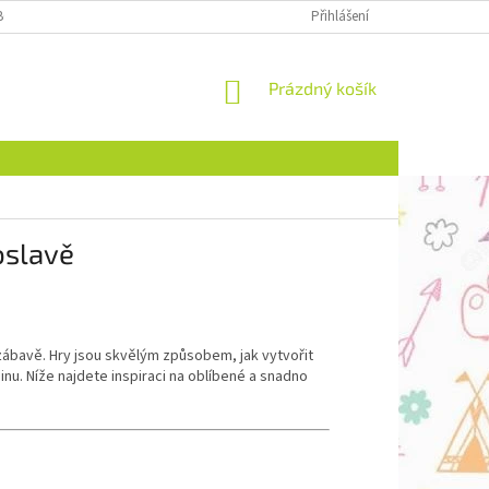
BCHODNÍ PODMÍNKY
NAPIŠTE NÁM
Přihlášení
NÁKUPNÍ
Prázdný košík
KOŠÍK
oslavě
 zábavě. Hry jsou skvělým způsobem, jak vytvořit
nu. Níže najdete inspiraci na oblíbené a snadno