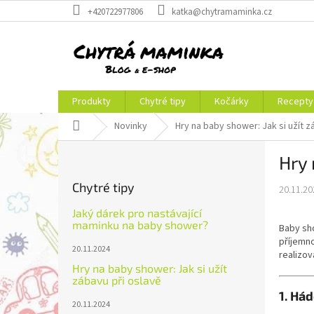
Přejít
+420722977806
katka@chytramaminka.cz
na
obsah
Produkty
Chytré tipy
Kočárky
Recepty
Domů
Novinky
Hry na baby shower: Jak si užít z
P
Hry 
o
s
Chytré tipy
20.11.20
t
r
Jaký dárek pro nastávající
a
maminku na baby shower?
Baby sho
n
příjemno
20.11.2024
n
realizov
Hry na baby shower: Jak si užít
í
zábavu při oslavě
p
1. Hád
a
20.11.2024