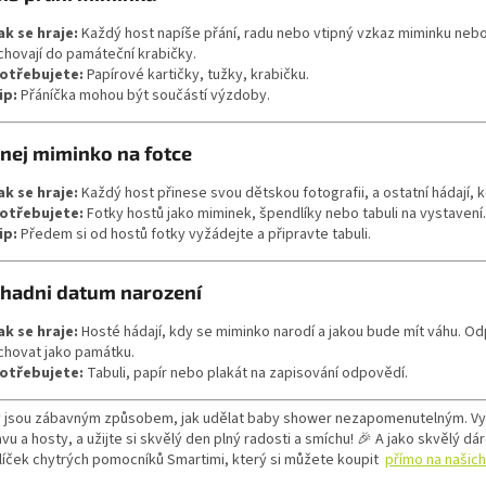
ak se hraje:
Každý host napíše přání, radu nebo vtipný vzkaz miminku nebo 
chovají do památeční krabičky.
otřebujete:
Papírové kartičky, tužky, krabičku.
ip:
Přáníčka mohou být součástí výzdoby.
znej miminko na fotce
ak se hraje:
Každý host přinese svou dětskou fotografii, a ostatní hádají, k
otřebujete:
Fotky hostů jako miminek, špendlíky nebo tabuli na vystavení.
ip:
Předem si od hostů fotky vyžádejte a připravte tabuli.
dhadni datum narození
ak se hraje:
Hosté hádají, kdy se miminko narodí a jakou bude mít váhu. Od
chovat jako památku.
otřebujete:
Tabuli, papír nebo plakát na zapisování odpovědí.
y jsou zábavným způsobem, jak udělat baby shower nezapomenutelným. Vyber
avu a hosty, a užijte si skvělý den plný radosti a smíchu! 🎉 A jako skvělý d
líček chytrých pomocníků Smartimi, který si můžete koupit
přímo na našich