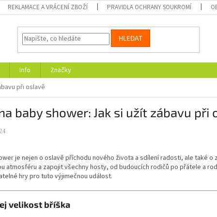
REKLAMACE A VRÁCENÍ ZBOŽÍ
PRAVIDLA OCHRANY SOUKROMÍ
O
HLEDAT
Info
Značky
ábavu při oslavě
na baby shower: Jak si užít zábavu při 
24
wer je nejen o oslavě příchodu nového života a sdílení radosti, ale také o
u atmosféru a zapojit všechny hosty, od budoucích rodičů po přátele a rodi
atelné hry pro tuto výjimečnou událost.
ej velikost bříška