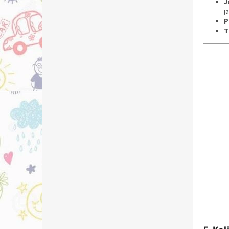
J
j
P
T