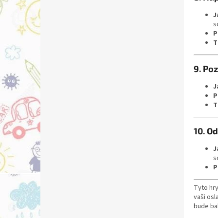
J
s
P
T
9. Po
J
P
T
10. O
J
s
P
Tyto hr
vaši osl
bude ba