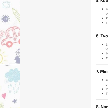
5. Ko
J
u
P
T
6. Tv
J
v
P
T
7. Mi
J
p
P
T
8. Na