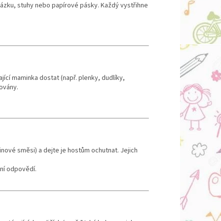
ázku, stuhy nebo papírové pásky. Každý vystřihne
jící maminka dostat (např. plenky, dudlíky,
lovány.
inové směsi) a dejte je hostům ochutnat. Jejich
ání odpovědí.