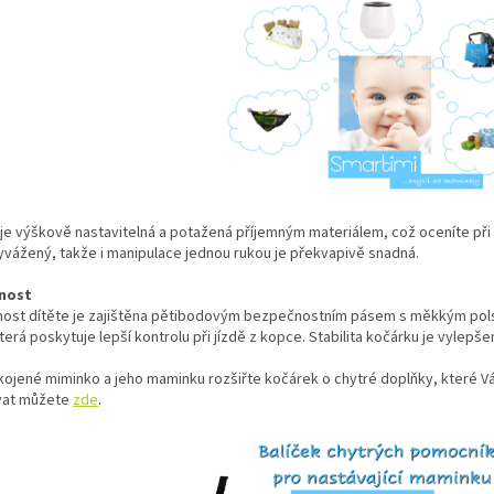
je výškově nastavitelná a potažená příjemným materiálem, což oceníte při 
vážený, takže i manipulace jednou rukou je překvapivě snadná.
nost
ost dítěte je zajištěna pětibodovým bezpečnostním pásem s měkkým pols
terá poskytuje lepší kontrolu při jízdě z kopce. Stabilita kočárku je vylepše
kojené miminko a jeho maminku rozšiřte kočárek o chytré doplňky, které V
vat můžete
zde
.