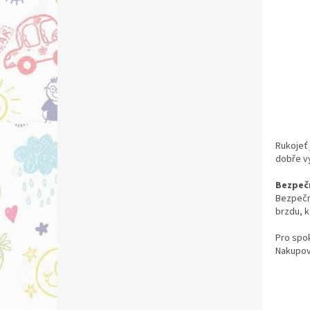
Rukojeť 
dobře vy
Bezpeč
Bezpečn
brzdu, k
Pro spo
Nakupo