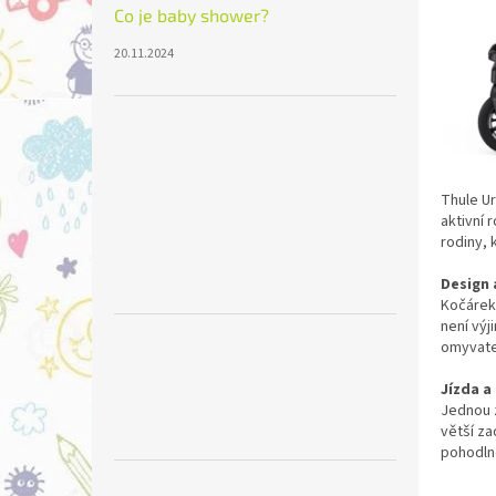
n
Co je baby shower?
e
l
20.11.2024
Thule Ur
aktivní 
rodiny, 
Design 
Kočárek
není výj
omyvatel
Jízda a
Jednou z
větší za
pohodlně