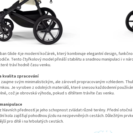
ban Glide 4 je moderní kočárek, který kombinuje elegantní design, funkčnost 
rodiče. Tento čtyřkolový model přináší stabilitu a snadnou manipulaci i v ná
které tráví hodně času venku.
a kvalita zpracování
 zaujme svým minimalistickým, ale zároveň propracovaným vzhledem. Thule 
imkou. Je vyroben z odolných materiálů, které snesou každodenní používán
né, což je obrovská výhoda, pokud s dítětem trávíte čas venku.
 manipulace
 hlavních předností je jeho schopnost zvládat různé terény. Přední otočn
dní kola zajišťují pohodlnou jízdu na nezpevněných cestách. Důležitým prvkem
jší pro dítě i na hrbolatých cestách.