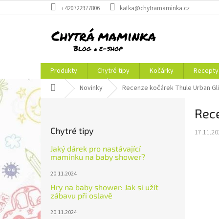
Přejít
+420722977806
katka@chytramaminka.cz
na
obsah
Produkty
Chytré tipy
Kočárky
Recepty
Domů
Novinky
Recenze kočárek Thule Urban Gl
P
Rece
o
s
Chytré tipy
17.11.20
t
r
Jaký dárek pro nastávající
a
maminku na baby shower?
n
20.11.2024
n
Hry na baby shower: Jak si užít
í
zábavu při oslavě
p
a
20.11.2024